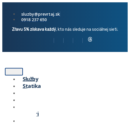
sluzby@prevrtaj.sk
0918 237 650
Zľavu 5% získava každý
, kto nás sleduje na sociálnej sieti.
Služby
Statika
Technológia
Cenník
Naši
partneri
Blog