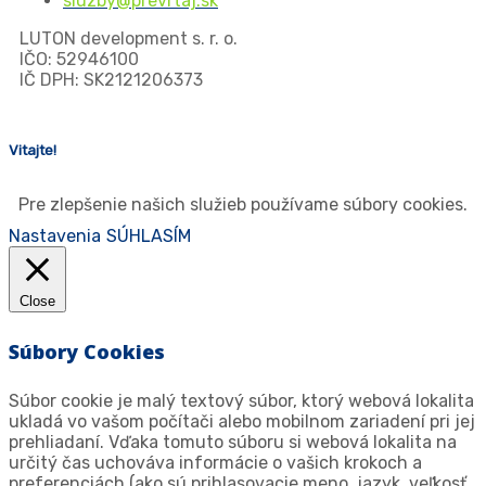
sluzby@prevrtaj.sk
LUTON development s. r. o.
IČO: 52946100
IČ DPH: SK2121206373
Vitajte!
Pre zlepšenie našich služieb používame súbory cookies.
Nastavenia
SÚHLASÍM
Close
Súbory Cookies
Súbor cookie je malý textový súbor, ktorý webová lokalita
ukladá vo vašom počítači alebo mobilnom zariadení pri jej
prehliadaní. Vďaka tomuto súboru si webová lokalita na
určitý čas uchováva informácie o vašich krokoch a
preferenciách (ako sú prihlasovacie meno, jazyk, veľkosť